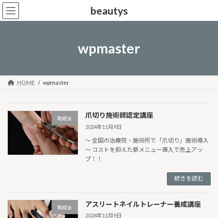
コ
ナ
beautys
ン
ビ
テ
ゲ
ン
ー
ツ
シ
wpmaster
へ
ョ
ス
ン
キ
に
ッ
移
HOME
wpmaster
プ
動
爪切り施術師認定講座
助成金
2024年11月9日
〜 全国の治療院・施術所で「爪切り」施術導入
〜 コストを抑えた新メニュー導入で売上アッ
プ！！
続きを読む
アスリートネイルトレーナー養成講座
助成金
2024年11月9日